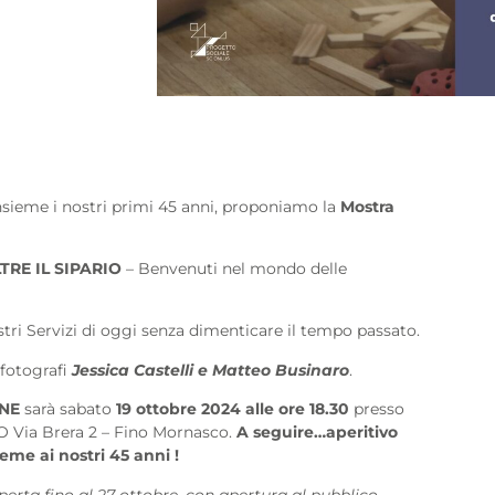
nsieme i nostri primi 45 anni, proponiamo la
Mostra
RE IL SIPARIO
– Benvenuti nel mondo delle
stri Servizi di oggi senza dimenticare il tempo passato.
 fotografi
Jessica Castelli e Matteo Businaro
.
ONE
sarà
sabato
19 ottobre 2024
alle ore
18.30
presso
Via Brera 2 – Fino Mornasco.
A seguire…aperitivo
eme ai nostri 45 anni !
erta fino al 27 ottobre, con apertura al pubblico