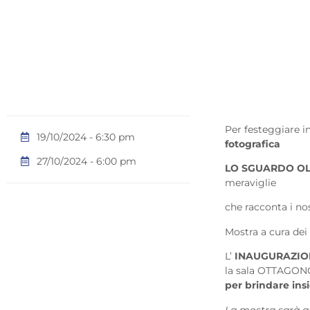
Per festeggiare i
19/10/2024 - 6:30 pm
fotografica
27/10/2024 - 6:00 pm
LO SGUARDO OLT
meraviglie
che racconta i no
Mostra a cura dei
L’
INAUGURAZI
la
sala OTTAGONO 
per brindare insi
La mostra sarà ap