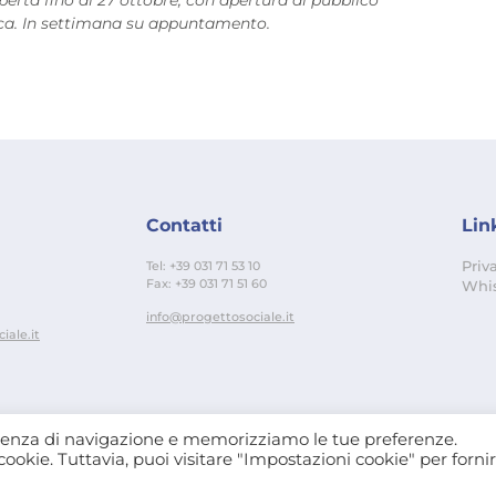
a. In settimana su appuntamento.
Contatti
Link
Tel: +39 031 71 53 10
Priv
Fax: +39 031 71 51 60
Whis
info@progettosociale.it
ale.it
perienza di navigazione e memorizziamo le tue preferenze.
cookie. Tuttavia, puoi visitare "Impostazioni cookie" per forni
Fatto con
da TechSoup Italia