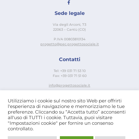
Sede legale
Via degli Arconi, 73
22063 – Cantù (CO)
P.IVA 00803810134
progetto@pec.progettosociale.it
Contatti
Tel: +39 031 71 53 10
Fax: +39 031 71 51 60
info@progettosociale.it
Links Utili
Utilizziamo i cookie sul nostro sito Web per offrirti
l'esperienza di navigazione e memorizziamo le tue
preferenze. Cliccando su “Accetta tutto” acconsenti
Privacy e Cookie Policy
all'uso di TUTTI i cookie. Tuttavia, puoi visitare
Whistleblowing
"Impostazioni cookie" per fornire un consenso
controllato.