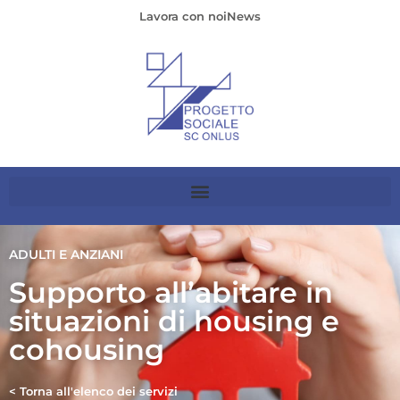
Lavora con noi
News
ADULTI E ANZIANI
Supporto all’abitare in
situazioni di housing e
cohousing
< Torna all'elenco dei servizi