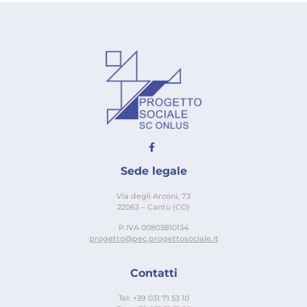
Sede legale
Via degli Arconi, 73
22063 – Cantù (CO)
P.IVA 00803810134
progetto@pec.progettosociale.it
Contatti
Tel: +39 031 71 53 10