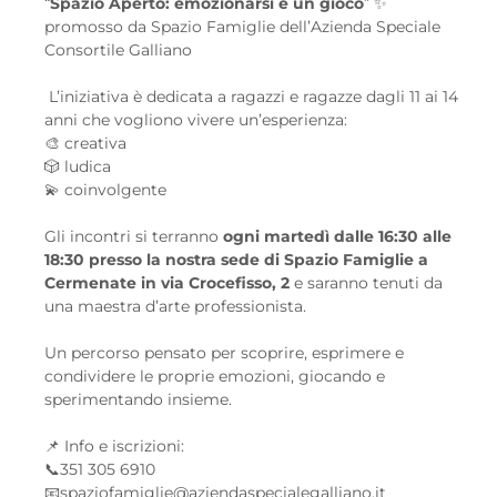
“
Spazio Aperto: emozionarsi è un gioco
” ✨
promosso da Spazio Famiglie dell’Azienda Speciale
Consortile Galliano
L’iniziativa è dedicata a ragazzi e ragazze dagli 11 ai 14
anni che vogliono vivere un’esperienza:
🎨 creativa
🎲 ludica
💫 coinvolgente
Gli incontri si terranno
ogni martedì dalle 16:30 alle
18:30 presso la nostra sede di Spazio Famiglie a
Cermenate in via Crocefisso, 2
e saranno tenuti da
una maestra d’arte professionista.
Un percorso pensato per scoprire, esprimere e
condividere le proprie emozioni, giocando e
sperimentando insieme.
📌 Info e iscrizioni:
📞351 305 6910
📧spaziofamiglie@aziendaspecialegalliano.it